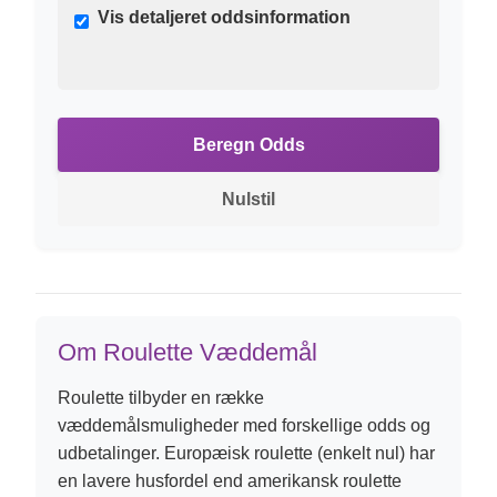
Vis detaljeret oddsinformation
Beregn Odds
Nulstil
Om Roulette Væddemål
Roulette tilbyder en række
væddemålsmuligheder med forskellige odds og
udbetalinger. Europæisk roulette (enkelt nul) har
en lavere husfordel end amerikansk roulette