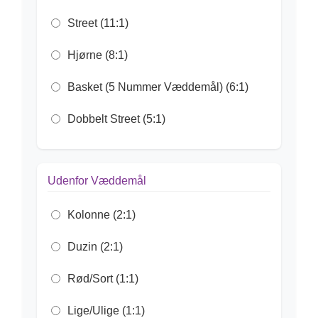
Street (11:1)
Hjørne (8:1)
Basket (5 Nummer Væddemål) (6:1)
Dobbelt Street (5:1)
Udenfor Væddemål
Kolonne (2:1)
Duzin (2:1)
Rød/Sort (1:1)
Lige/Ulige (1:1)