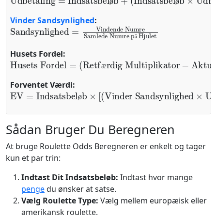
ø
ø
Vinder Sandsynlighed
:
Sandsynlighed
Vindende Numre
Samlede Numre på Hjulet
=
å
Husets Fordel:
Husets Fordel
=
(
Retfærdig Multiplikator
−
Aktuel
æ
Forventet Værdi:
EV
=
Indsatsbeløb
×
[
(
Vinder Sandsynlighed
×
Udbe
ø
Sådan Bruger Du Beregneren
At bruge Roulette Odds Beregneren er enkelt og tager
kun et par trin:
Indtast Dit Indsatsbeløb:
Indtast hvor mange
penge
du ønsker at satse.
Vælg Roulette Type:
Vælg mellem europæisk eller
amerikansk roulette.