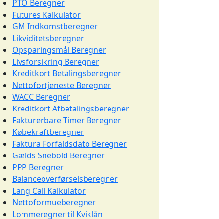
PTO Beregner
Futures Kalkulator
GM Indkomstberegner
Likviditetsberegner
Opsparingsmål Beregner
Livsforsikring Beregner
Kreditkort Betalingsberegner
Nettofortjeneste Beregner
WACC Beregner
Kreditkort Afbetalingsberegner
Fakturerbare Timer Beregner
Købekraftberegner
Faktura Forfaldsdato Beregner
Gælds Snebold Beregner
PPP Beregner
Balanceoverførselsberegner
Lang Call Kalkulator
Nettoformueberegner
Lommeregner til Kviklån