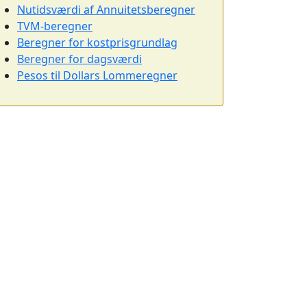
Nutidsværdi af Annuitetsberegner
TVM-beregner
Beregner for kostprisgrundlag
Beregner for dagsværdi
Pesos til Dollars Lommeregner