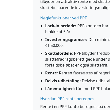
tilbyder en attraktiv rente med skatt
skattebesparende investeringsmuligh
Nøglefunktioner ved PPF
Lock-in periode:
PPF-kontoen har e
blokke af 5 år.
Investeringsgrænser:
Den minimal
₹1,50,000.
Skattefordele:
PPF tilbyder tredobb
skattefradragsberettigede under se
forfaldsbeløbet er også skattefrit.
Rente:
Renten fastsættes af regeri
Delvis udbetaling:
Delvise udbetali
Lånemulighed:
Lån mod PPF-balance
Hvordan PPF-rente beregnes
Rente i en PPF-konto beregnes på den