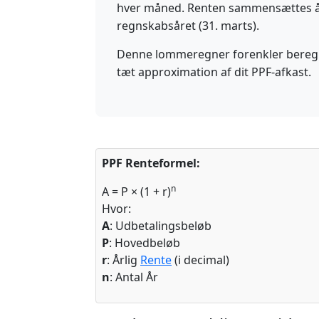
hver måned. Renten sammensættes årl
regnskabsåret (31. marts).
Denne lommeregner forenkler beregni
tæt approximation af dit PPF-afkast.
PPF Renteformel:
n
A = P × (1 + r)
Hvor:
A
: Udbetalingsbeløb
P
: Hovedbeløb
r
: Årlig
Rente
(i decimal)
n
: Antal År