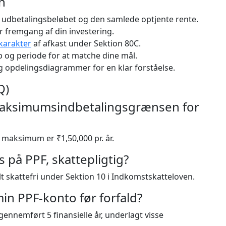
n
 udbetalingsbeløbet og den samlede optjente rente.
år fremgang af din investering.
karakter
af afkast under Sektion 80C.
b og periode for at matche dine mål.
 opdelingsdiagrammer for en klar forståelse.
Q)
maksimumsindbetalingsgrænsen for
 maksimum er ₹1,50,000 pr. år.
s på PPF, skattepligtig?
lt skattefri under Sektion 10 i Indkomstskatteloven.
in PPF-konto før forfald?
 gennemført 5 finansielle år, underlagt visse