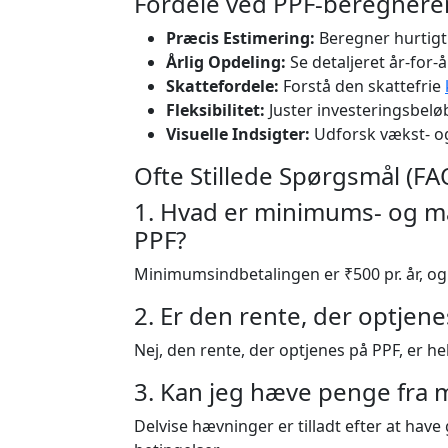
Fordele ved PPF-beregnere
Præcis Estimering:
Beregner hurtigt
Årlig Opdeling:
Se detaljeret år-for-
Skattefordele:
Forstå den skattefrie
Fleksibilitet:
Juster investeringsbelø
Visuelle Indsigter:
Udforsk vækst- og
Ofte Stillede Spørgsmål (FA
1. Hvad er minimums- og 
PPF?
Minimumsindbetalingen er ₹500 pr. år, og
2. Er den rente, der optjene
Nej, den rente, der optjenes på PPF, er he
3. Kan jeg hæve penge fra m
Delvise hævninger er tilladt efter at have