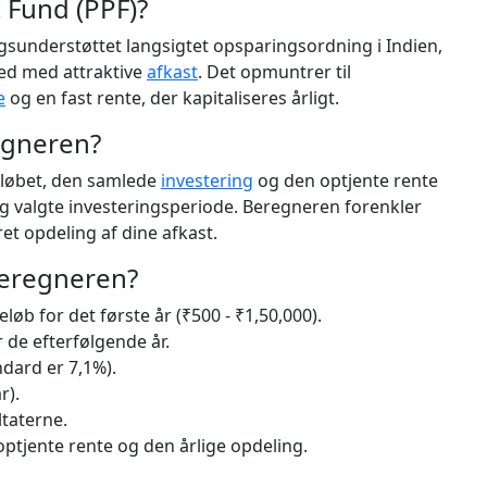
 Fund (PPF)?
ngsunderstøttet langsigtet opsparingsordning i Indien,
hed med attraktive
afkast
. Det opmuntrer til
e
og en fast rente, der kapitaliseres årligt.
egneren?
løbet, den samlede
investering
og den optjente rente
g valgte investeringsperiode. Beregneren forenkler
et opdeling af dine afkast.
eregneren?
løb for det første år (₹500 - ₹1,50,000).
r de efterfølgende år.
dard er 7,1%).
r).
ltaterne.
tjente rente og den årlige opdeling.