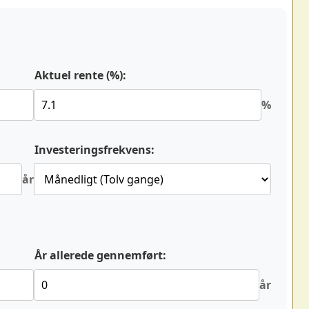
Aktuel rente (%):
%
Investeringsfrekvens:
år
År allerede gennemført:
år