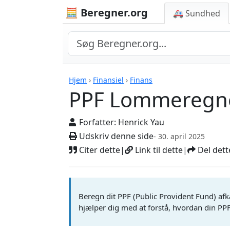
🧮 Beregner.org
🚑 Sundhed
Beregnere
Hjem
›
Finansiel
›
Finans
PPF Lommeregn
Forfatter:
Henrick Yau
Udskriv denne side
- 30. april 2025
Citer dette
|
Link til dette
|
Del dett
Beregn dit PPF (Public Provident Fund) a
hjælper dig med at forstå, hvordan din PP