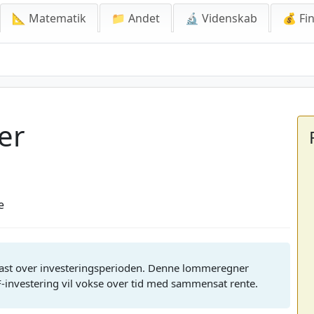
📐 Matematik
📁 Andet
🔬 Videnskab
💰 Fin
er
e
fkast over investeringsperioden. Denne lommeregner
F-investering vil vokse over tid med sammensat rente.