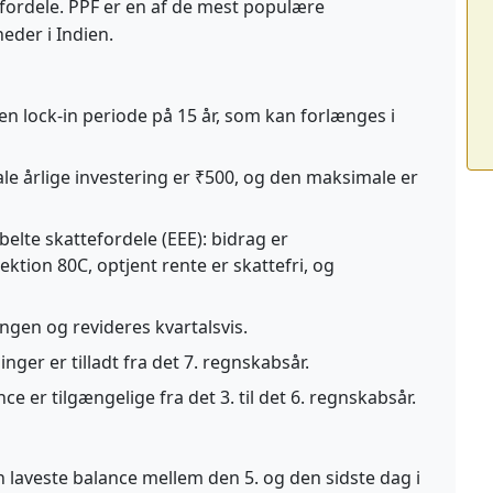
efordele. PPF er en af de mest populære
eder i Indien.
n lock-in periode på 15 år, som kan forlænges i
e årlige investering er ₹500, og den maksimale er
elte skattefordele (EEE): bidrag er
ktion 80C, optjent rente er skattefri, og
ngen og revideres kvartalsvis.
nger er tilladt fra det 7. regnskabsår.
 er tilgængelige fra det 3. til det 6. regnskabsår.
 laveste balance mellem den 5. og den sidste dag i