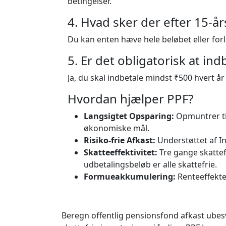
betingelser.
4. Hvad sker der efter 15-å
Du kan enten hæve hele beløbet eller forl
5. Er det obligatorisk at ind
Ja, du skal indbetale mindst ₹500 hvert år
Hvordan hjælper PPF?
Langsigtet Opsparing:
Opmuntrer til
økonomiske mål.
Risiko-frie Afkast:
Understøttet af Ind
Skatteeffektivitet:
Tre gange skattef
udbetalingsbeløb er alle skattefrie.
Formueakkumulering:
Renteeffekten
Beregn offentlig pensionsfond afkast ube