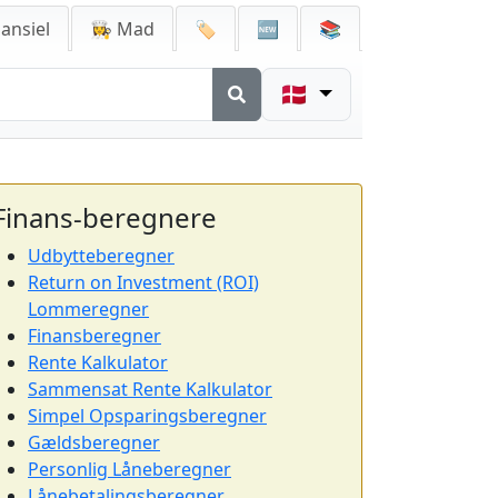
ansiel
👩‍🍳 Mad
🏷️
🆕
📚
🇩🇰
Finans-beregnere
Udbytteberegner
Return on Investment (ROI)
Lommeregner
Finansberegner
Rente Kalkulator
Sammensat Rente Kalkulator
Simpel Opsparingsberegner
Gældsberegner
Personlig Låneberegner
Lånebetalingsberegner