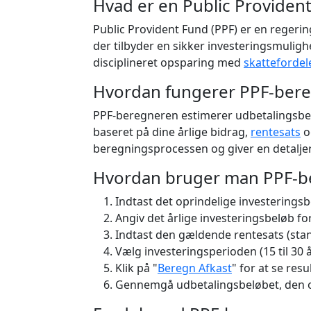
Hvad er en Public Provident
Public Provident Fund (PPF) er en regeri
der tilbyder en sikker investeringsmulig
disciplineret opsparing med
skattefordel
Hvordan fungerer PPF-ber
PPF-beregneren estimerer udbetalingsbe
baseret på dine årlige bidrag,
rentesats
o
beregningsprocessen og giver en detaljer
Hvordan bruger man PPF-b
Indtast det oprindelige investeringsbe
Angiv det årlige investeringsbeløb fo
Indtast den gældende rentesats (stan
Vælg investeringsperioden (15 til 30 å
Klik på "
Beregn Afkast
" for at se resu
Gennemgå udbetalingsbeløbet, den op