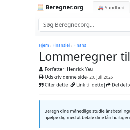
🧮 Beregner.org
🚑 Sundhed
Lommeregner til Stu
Hjem
›
Finansiel
›
Finans
Lommeregner til
Forfatter:
Henrick Yau
Udskriv denne side
- 20. juli 2026
Citer dette
|
Link til dette
|
Del dett
Beregn dine månedlige studielånsbetalinge
hjælpe dig med at betale dine lån hurtiger