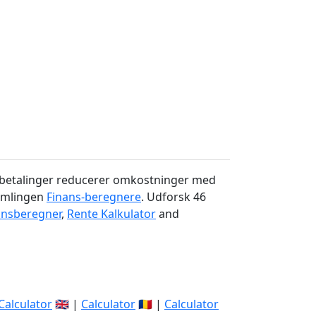
a betalinger reducerer omkostninger med
samlingen
Finans-beregnere
. Udforsk 46
ansberegner
,
Rente Kalkulator
and
Calculator
🇬🇧 |
Calculator
🇷🇴 |
Calculator