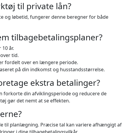
tøj til private lån?
nte og løbetid, fungerer denne beregner for både
em tilbagebetalingsplaner?
 10 år.
over tid.
 fordelt over en længere periode.
baseret på din indkomst og husstandsstørrelse.
foretage ekstra betalinger?
kan forkorte din afviklingsperiode og reducere de
j gør det nemt at se effekten.
terne?
lle til planlægning. Præcise tal kan variere afhængigt af
ringer i dine tilbagebetalingsvilkår.