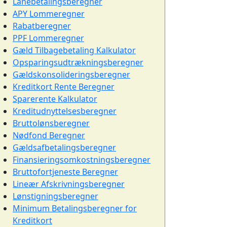
Lånebetalingsberegner
APY Lommeregner
Rabatberegner
PPF Lommeregner
Gæld Tilbagebetaling Kalkulator
Opsparingsudtrækningsberegner
Gældskonsolideringsberegner
Kreditkort Rente Beregner
Sparerente Kalkulator
Kreditudnyttelsesberegner
Bruttolønsberegner
Nødfond Beregner
Gældsafbetalingsberegner
Finansieringsomkostningsberegner
Bruttofortjeneste Beregner
Lineær Afskrivningsberegner
Lønstigningsberegner
Minimum Betalingsberegner for
Kreditkort