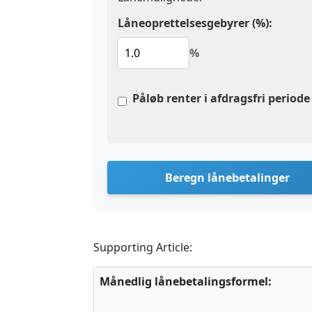
Låneoprettelsesgebyrer (%):
%
Påløb renter i afdragsfri periode
Beregn lånebetalinger
Supporting Article:
Månedlig lånebetalingsformel:
P
M
T
=