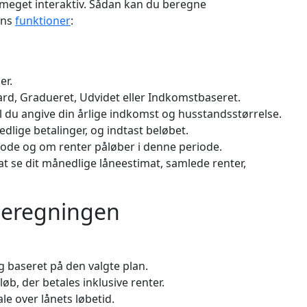
meget interaktiv. Sådan kan du beregne
ens
funktioner
:
er.
ard, Gradueret, Udvidet eller Indkomstbaseret.
 du angive din årlige indkomst og husstandsstørrelse.
dlige betalinger, og indtast beløbet.
iode og om renter påløber i denne periode.
at se dit månedlige låneestimat, samlede renter,
 beregningen
g baseret på den valgte plan.
b, der betales inklusive renter.
ale over lånets løbetid.