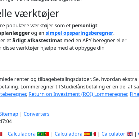
elle værktøjer
dre populære værktøjer som et
personligt
splanlægger
og en
simpel opsparingsberegner
.
er et
årligt afkastestimat
med en APY-beregner eller
an disse værktøjer hjælpe med at opbygge din
mlede renter og tilbagebetalingsdatoer. Se, hvordan ekstr
etaling. Lommeregner til Studielånsbetaling er en del af 
teberegner
,
Return on Investment (ROI) Lommeregner
,
Fin
Sitemap
|
Converters
47:05
🇹 |
Calculadora
🇧🇷🇵🇹 |
Calculadora
🇪🇸🇲🇽 |
Calculator
🇬🇧 |