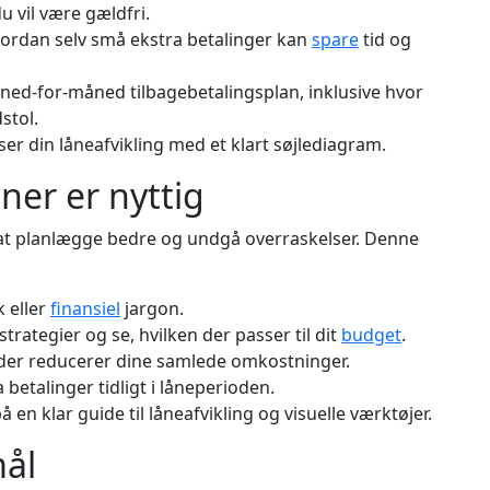
 vil være gældfri.
ordan selv små ekstra betalinger kan
spare
tid og
ed-for-måned tilbagebetalingsplan, inklusive hvor
stol.
ser din låneafvikling med et klart søjlediagram.
er er nyttig
 at planlægge bedre og undgå overraskelser. Denne
 eller
finansiel
jargon.
trategier og se, hvilken der passer til dit
budget
.
 der reducerer dine samlede omkostninger.
betalinger tidligt i låneperioden.
en klar guide til låneafvikling og visuelle værktøjer.
mål