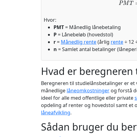
Hvor:
PMT
= Månedlig lånebetaling
P
= Lånebeløb (hovedstol)
r
=
Månedlig rente
(årlig
rente
÷ 12 
n
= Samlet antal betalinger (lånepe
Hvad er beregneren t
Beregneren til studielånsbetalinger er et
månedlige
låneomkostninger
og forstå de
ideel for alle med offentlige eller private
s
opdeling af renter og hovedstol samt et o
låneafvikling
.
Sådan bruger du be