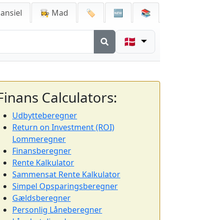
ansiel
👩‍🍳 Mad
🏷️
🆕
📚
🇩🇰
Finans Calculators:
Udbytteberegner
Return on Investment (ROI)
Lommeregner
Finansberegner
Rente Kalkulator
Sammensat Rente Kalkulator
Simpel Opsparingsberegner
Gældsberegner
Personlig Låneberegner