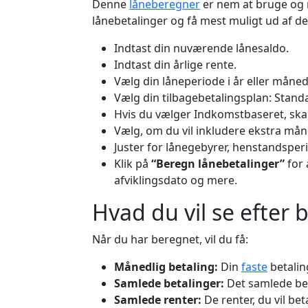
Denne
låneberegner
er nem at bruge og 
lånebetalinger og få mest muligt ud af d
Indtast din nuværende lånesaldo.
Indtast din årlige rente.
Vælg din låneperiode i år eller måned
Vælg din tilbagebetalingsplan: Stand
Hvis du vælger Indkomstbaseret, skal
Vælg, om du vil inkludere ekstra måne
Juster for lånegebyrer, henstandsper
Klik på
“Beregn lånebetalinger”
for 
afviklingsdato og mere.
Hvad du vil se efter
Når du har beregnet, vil du få:
Månedlig betaling:
Din
faste
betalin
Samlede betalinger:
Det samlede belø
Samlede renter:
De renter, du vil bet