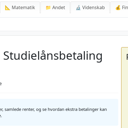
📐 Matematik
📁 Andet
🔬 Videnskab
💰 Fin
dielånsbetaling
 Studielånsbetaling
e
r, samlede renter, og se hvordan ekstra betalinger kan
e.