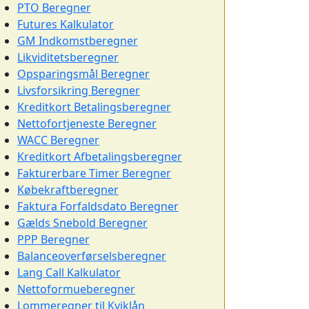
PTO Beregner
Futures Kalkulator
GM Indkomstberegner
Likviditetsberegner
Opsparingsmål Beregner
Livsforsikring Beregner
Kreditkort Betalingsberegner
Nettofortjeneste Beregner
WACC Beregner
Kreditkort Afbetalingsberegner
Fakturerbare Timer Beregner
Købekraftberegner
Faktura Forfaldsdato Beregner
Gælds Snebold Beregner
PPP Beregner
Balanceoverførselsberegner
Lang Call Kalkulator
Nettoformueberegner
Lommeregner til Kviklån