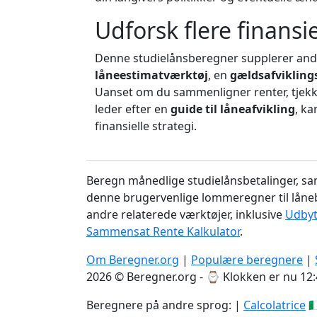
Udforsk flere finansi
Denne studielånsberegner supplerer an
låneestimatværktøj
, en
gældsafvikling
Uanset om du sammenligner renter, tjekk
leder efter en
guide til låneafvikling
, k
finansielle strategi.
Beregn månedlige studielånsbetalinger, sa
denne brugervenlige lommeregner til låneb
andre relaterede værktøjer, inklusive
Udbyt
Sammensat Rente Kalkulator
.
Om Beregner.org
|
Populære beregnere
|
2026 © Beregner.org - ⌚
Klokken er nu 12:
Beregnere på andre sprog: |
Calcolatrice
🇮