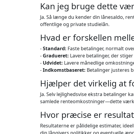
Kan jeg bruge dette værk
Ja. Så længe du kender din lånesaldo, re
offentlige og private studielån.
Hvad er forskellen mell
-
Standard:
Faste betalinger, normalt over
-
Gradueret:
Lavere betalinger, der stiger 
-
Udvidet:
Lavere månedlige omkostninger
-
Indkomstbaseret:
Betalinger justeres 
Hjælper det virkelig at 
Ja. Selv lejlighedsvise ekstra betalinger 
samlede renteomkostninger—dette værktø
Hvor præcise er resulta
Resultaterne er pålidelige estimater, idee
din långivers politikker og eventuelle ænd