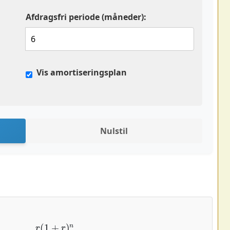
Afdragsfri periode (måneder):
Vis amortiseringsplan
Nulstil
P
×
r
(
1
+
r
)
n
(
1
+
r
)
n
−
1