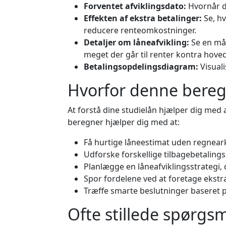
Forventet afviklingsdato:
Hvornår du
Effekten af ekstra betalinger:
Se, hv
reducere renteomkostninger.
Detaljer om låneafvikling:
Se en mån
meget der går til renter kontra hoved
Betalingsopdelingsdiagram:
Visuali
Hvorfor denne beregn
At forstå dine studielån hjælper dig med
beregner hjælper dig med at:
Få hurtige låneestimat uden regneark
Udforske forskellige tilbagebetalingss
Planlægge en låneafviklingsstrategi,
Spor fordelene ved at foretage ekstra 
Træffe smarte beslutninger baseret på 
Ofte stillede spørgs