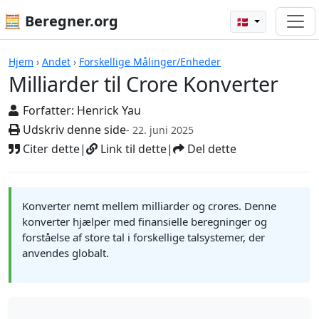
🧮 Beregner.org
🇩🇰
Beregnere
Hjem
›
Andet
›
Forskellige Målinger/Enheder
Milliarder til Crore Konverter
Forfatter:
Henrick Yau
Udskriv denne side
- 22. juni 2025
Citer dette
|
Link til dette
|
Del dette
Konverter nemt mellem milliarder og crores. Denne
konverter hjælper med finansielle beregninger og
forståelse af store tal i forskellige talsystemer, der
anvendes globalt.