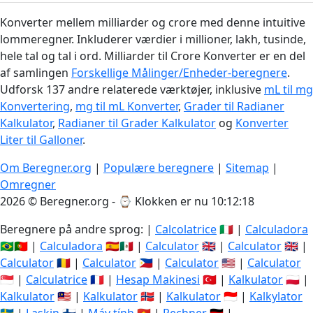
Konverter mellem milliarder og crore med denne intuitive
lommeregner. Inkluderer værdier i millioner, lakh, tusinde,
hele tal og tal i ord. Milliarder til Crore Konverter er en del
af samlingen
Forskellige Målinger/Enheder-beregnere
.
Udforsk 137 andre relaterede værktøjer, inklusive
mL til mg
Konvertering
,
mg til mL Konverter
,
Grader til Radianer
Kalkulator
,
Radianer til Grader Kalkulator
og
Konverter
Liter til Galloner
.
Om Beregner.org
|
Populære beregnere
|
Sitemap
|
Omregner
2026 © Beregner.org - ⌚
Klokken er nu 10:12:19
Beregnere på andre sprog: |
Calcolatrice
🇮🇹 |
Calculadora
🇧🇷🇵🇹 |
Calculadora
🇪🇸🇲🇽 |
Calculator
🇬🇧 |
Calculator
🇬🇧 |
Calculator
🇷🇴 |
Calculator
🇵🇭 |
Calculator
🇺🇸 |
Calculator
🇸🇬 |
Calculatrice
🇫🇷 |
Hesap Makinesi
🇹🇷 |
Kalkulator
🇵🇱 |
Kalkulator
🇲🇾 |
Kalkulator
🇳🇴 |
Kalkulator
🇮🇩 |
Kalkylator