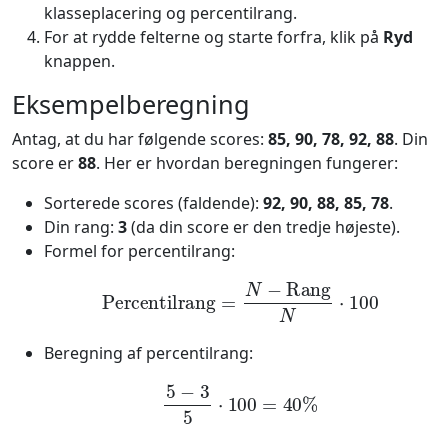
klasseplacering og percentilrang.
For at rydde felterne og starte forfra, klik på
Ryd
knappen.
Eksempelberegning
Antag, at du har følgende scores:
85, 90, 78, 92, 88
. Din
score er
88
. Her er hvordan beregningen fungerer:
Sorterede scores (faldende):
92, 90, 88, 85, 78
.
Din rang:
3
(da din score er den tredje højeste).
Formel for percentilrang:
Percentilrang
=
N
−
Rang
N
⋅
100
Beregning af percentilrang:
5
−
3
5
⋅
100
=
40
%