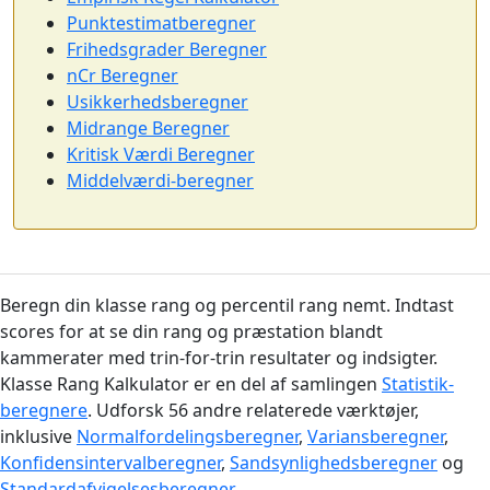
Punktestimatberegner
Frihedsgrader Beregner
nCr Beregner
Usikkerhedsberegner
Midrange Beregner
Kritisk Værdi Beregner
Middelværdi-beregner
Beregn din klasse rang og percentil rang nemt. Indtast
scores for at se din rang og præstation blandt
kammerater med trin-for-trin resultater og indsigter.
Klasse Rang Kalkulator er en del af samlingen
Statistik-
beregnere
. Udforsk 56 andre relaterede værktøjer,
inklusive
Normalfordelingsberegner
,
Variansberegner
,
Konfidensintervalberegner
,
Sandsynlighedsberegner
og
Standardafvigelsesberegner
.