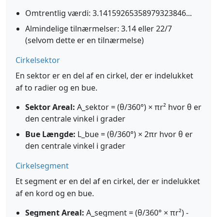
Omtrentlig værdi: 3.14159265358979323846...
Almindelige tilnærmelser: 3.14 eller 22/7
(selvom dette er en tilnærmelse)
Cirkelsektor
En sektor er en del af en cirkel, der er indelukket
af to radier og en bue.
Sektor Areal:
A_sektor = (θ/360°) × πr² hvor θ er
den centrale vinkel i grader
Bue Længde:
L_bue = (θ/360°) × 2πr hvor θ er
den centrale vinkel i grader
Cirkelsegment
Et segment er en del af en cirkel, der er indelukket
af en kord og en bue.
Segment Areal:
A_segment = (θ/360° × πr²) -