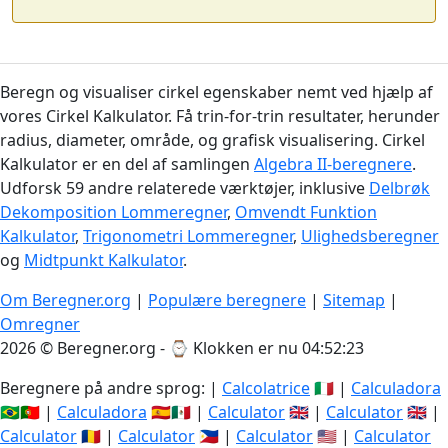
Beregn og visualiser cirkel egenskaber nemt ved hjælp af
vores Cirkel Kalkulator. Få trin-for-trin resultater, herunder
radius, diameter, område, og grafisk visualisering. Cirkel
Kalkulator er en del af samlingen
Algebra II-beregnere
.
Udforsk 59 andre relaterede værktøjer, inklusive
Delbrøk
Dekomposition Lommeregner
,
Omvendt Funktion
Kalkulator
,
Trigonometri Lommeregner
,
Ulighedsberegner
og
Midtpunkt Kalkulator
.
Om Beregner.org
|
Populære beregnere
|
Sitemap
|
Omregner
2026 © Beregner.org - ⌚
Klokken er nu 04:52:23
Beregnere på andre sprog: |
Calcolatrice
🇮🇹 |
Calculadora
🇧🇷🇵🇹 |
Calculadora
🇪🇸🇲🇽 |
Calculator
🇬🇧 |
Calculator
🇬🇧 |
Calculator
🇷🇴 |
Calculator
🇵🇭 |
Calculator
🇺🇸 |
Calculator