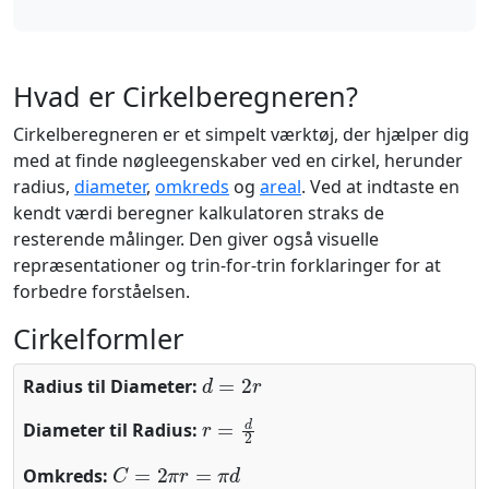
Hvad er Cirkelberegneren?
Cirkelberegneren er et simpelt værktøj, der hjælper dig
med at finde nøgleegenskaber ved en cirkel, herunder
radius,
diameter
,
omkreds
og
areal
. Ved at indtaste en
kendt værdi beregner kalkulatoren straks de
resterende målinger. Den giver også visuelle
repræsentationer og trin-for-trin forklaringer for at
forbedre forståelsen.
Cirkelformler
d
=
2
r
Radius til Diameter:
r
=
d
2
Diameter til Radius:
C
=
2
π
r
=
π
d
Omkreds: