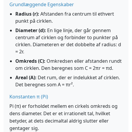
Grundlæggende Egenskaber
Radius (r):
Afstanden fra centrum til ethvert
punkt på cirklen.
Diameter (d):
En lige linje, der går gennem
centrum af cirklen og forbinder to punkter på
cirklen. Diameteren er det dobbelte af radius: d
= 2r.
Omkreds (C):
Omkredsen eller afstanden rundt
om cirklen. Den beregnes som C = 2πr = πd.
Areal (A):
Det rum, der er indelukket af cirklen.
Det beregnes som A = πr².
Konstanten π (Pi)
Pi (π) er forholdet mellem en cirkels omkreds og
dens diameter. Det er et irrationelt tal, hvilket
betyder, at dets decimaltal aldrig slutter eller
gentager sig.