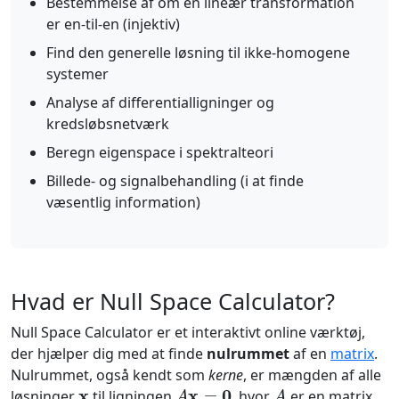
Bestemmelse af om en lineær transformation
er en-til-en (injektiv)
Find den generelle løsning til ikke-homogene
systemer
Analyse af differentialligninger og
kredsløbsnetværk
Beregn eigenspace i spektralteori
Billede- og signalbehandling (i at finde
væsentlig information)
Hvad er Null Space Calculator?
Null Space Calculator er et interaktivt online værktøj,
der hjælper dig med at finde
nulrummet
af en
matrix
.
Nulrummet, også kendt som
kerne
, er mængden af alle
x
A
x
=
0
A
løsninger
til ligningen
, hvor
er en matrix,