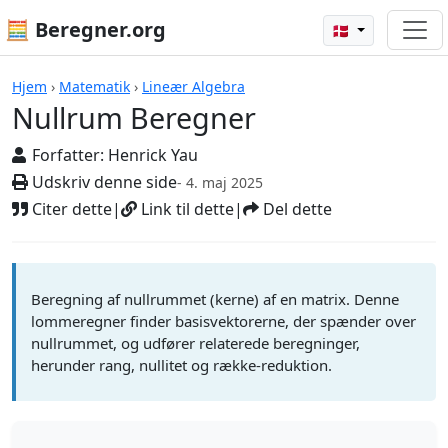
🧮 Beregner.org
🇩🇰
Beregnere
Hjem
›
Matematik
›
Lineær Algebra
Nullrum Beregner
Forfatter:
Henrick Yau
Udskriv denne side
- 4. maj 2025
Citer dette
|
Link til dette
|
Del dette
Beregning af nullrummet (kerne) af en matrix. Denne
lommeregner finder basisvektorerne, der spænder over
nullrummet, og udfører relaterede beregninger,
herunder rang, nullitet og række-reduktion.