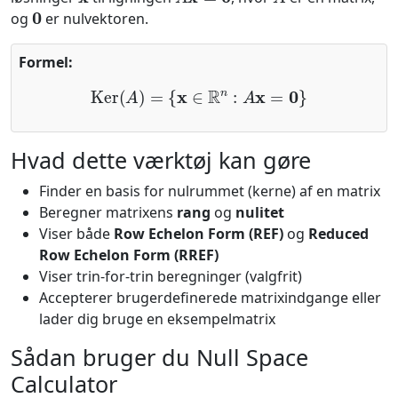
0
og
er nulvektoren.
Formel:
Ker
(
A
)
=
{
x
∈
R
n
:
A
x
=
0
}
Hvad dette værktøj kan gøre
Finder en basis for nulrummet (kerne) af en matrix
Beregner matrixens
rang
og
nulitet
Viser både
Row Echelon Form (REF)
og
Reduced
Row Echelon Form (RREF)
Viser trin-for-trin beregninger (valgfrit)
Accepterer brugerdefinerede matrixindgange eller
lader dig bruge en eksempelmatrix
Sådan bruger du Null Space
Calculator