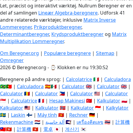
Let, præcist og interaktivt værktøj. Nullrum Beregner er en
del af samlingen
Lineær Algebra-beregnere
. Udforsk 41
andre relaterede værktøjer, inklusive
Matrix Inverse
Lommeregner
,
Prikproduktberegner
,
Determinantberegner
,
Krydsproduktberegner
og
Matrix
Multiplikation Lommeregner
.
Om Beregner.org
|
Populære beregnere
|
Sitemap
|
Omregner
2026 © Beregner.org - ⌚
Klokken er nu 19:30:53
Beregnere på andre sprog: |
Calcolatrice
🇮🇹 |
Calculadora
🇧🇷🇵🇹 |
Calculadora
🇪🇸🇲🇽 |
Calculator
🇬🇧 |
Calculator
🇬🇧 |
Calculator
🇷🇴 |
Calculator
🇵🇭 |
Calculator
🇺🇸 |
Calculator
🇸🇬 |
Calculatrice
🇫🇷 |
Hesap Makinesi
🇹🇷 |
Kalkulator
🇵🇱 |
Kalkulator
🇲🇾 |
Kalkulator
🇳🇴 |
Kalkulator
🇮🇩 |
Kalkylator
🇸🇪 |
Laskin
🇫🇮 |
Máy tính
🇻🇳 |
Rechner
🇩🇪 |
Rekenmachine
🇳🇱 |
آلة حاسبة
🇸🇦 |
เครื่องคิดเลข
🇹🇭 |
計算機
🇹🇼🇭🇰 |
計算機
🇭🇰 |
電卓
🇯🇵 |
계산기
🇰🇷