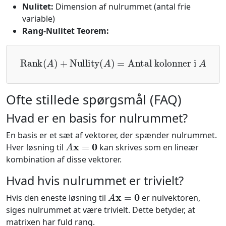
Nulitet:
Dimension af nulrummet (antal frie
variable)
Rang-Nulitet Teorem:
Rank
(
A
)
+
Nullity
(
A
)
=
Antal kolonner i
A
Ofte stillede spørgsmål (FAQ)
Hvad er en basis for nulrummet?
En basis er et sæt af vektorer, der spænder nulrummet.
A
x
=
0
Hver løsning til
kan skrives som en lineær
kombination af disse vektorer.
Hvad hvis nulrummet er trivielt?
A
x
=
0
Hvis den eneste løsning til
er nulvektoren,
siges nulrummet at være trivielt. Dette betyder, at
matrixen har fuld rang.