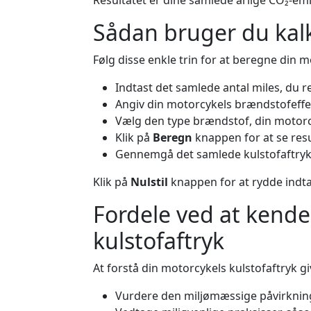
Resultatet er dine samlede årlige CO₂-emis
Sådan bruger du kal
Følg disse enkle trin for at beregne din m
Indtast det samlede antal miles, du re
Angiv din motorcykels brændstofeffekt
Vælg den type brændstof, din motorcy
Klik på
Beregn
knappen for at se resu
Gennemgå det samlede kulstofaftryk
Klik på
Nulstil
knappen for at rydde indta
Fordele ved at kende
kulstofaftryk
At forstå din motorcykels kulstofaftryk gi
Vurdere den miljømæssige påvirkning