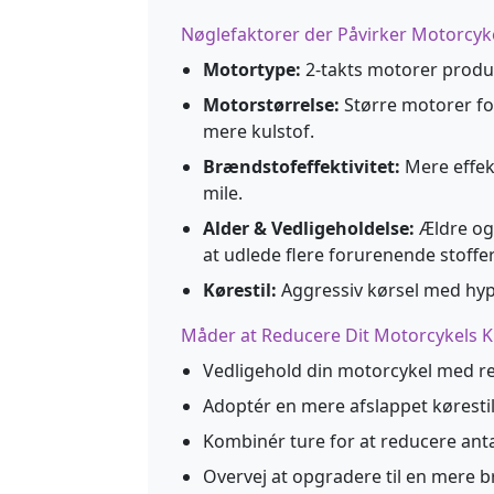
Nøglefaktorer der Påvirker Motorcyk
Motortype:
2-takts motorer produc
Motorstørrelse:
Større motorer fo
mere kulstof.
Brændstofeffektivitet:
Mere effek
mile.
Alder & Vedligeholdelse:
Ældre og 
at udlede flere forurenende stoffer
Kørestil:
Aggressiv kørsel med hyp
Måder at Reducere Dit Motorcykels K
Vedligehold din motorcykel med r
Adoptér en mere afslappet køresti
Kombinér ture for at reducere antal
Overvej at opgradere til en mere b