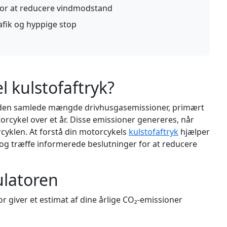
or at reducere vindmodstand
afik og hyppige stop
l kulstofaftryk?
il den samlede mængde drivhusgasemissioner, primært
orcykel over et år. Disse emissioner genereres, når
cyklen. At forstå din motorcykels
kulstofaftryk
hjælper
og træffe informerede beslutninger for at reducere
ulatoren
r giver et estimat af dine årlige CO₂-emissioner