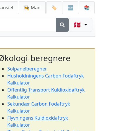
ansiel
👩‍🍳 Mad
🏷️
🆕
📚
🇩🇰
Økologi-beregnere
Solpanelberegner
Husholdningens Carbon Fodaftryk
Kalkulator
Offentlig Transport Kuldioxidaftryk
Kalkulator
Sekundær Carbon Fodaftryk
Kalkulator
Flyvningens Kuldioxidaftryk
Kalkulator