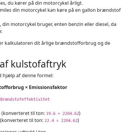
es, du kører på din motorcykel årligt.
iles din motorcykel kan køre på en gallon brændstof
din motorcykel bruger, enten benzin eller diesel, da
r.
er kalkulatoren dit årlige brændstofforbrug og de
af kulstofaftryk
d hjælp af denne formel:
tofforbrug × Emissionsfaktor
 Brændstofeffektivitet
(konverteret til ton:
)
n
19.6 ÷ 2204.62
(konverteret til ton:
)
22.4 ÷ 2204.62