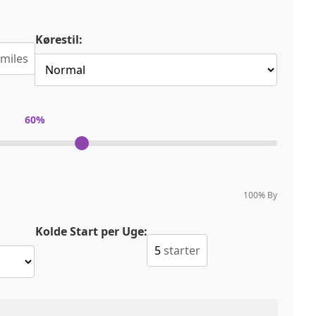
Kørestil:
miles
60
%
100% By
Kolde Start per Uge:
starter