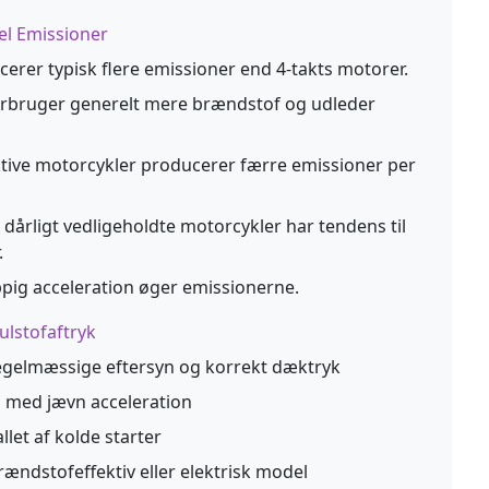
el Emissioner
erer typisk flere emissioner end 4-takts motorer.
rbruger generelt mere brændstof og udleder
tive motorcykler producerer færre emissioner per
dårligt vedligeholdte motorcykler har tendens til
.
pig acceleration øger emissionerne.
ulstofaftryk
egelmæssige eftersyn og korrekt dæktryk
l med jævn acceleration
let af kolde starter
rændstofeffektiv eller elektrisk model