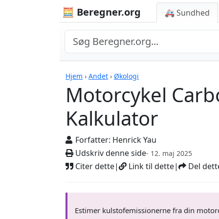
🧮 Beregner.org
🚑 Sundhed
Beregnere
Hjem
›
Andet
›
Økologi
Motorcykel Carb
Kalkulator
Forfatter:
Henrick Yau
Udskriv denne side
- 12. maj 2025
Citer dette
|
Link til dette
|
Del dett
Estimer kulstofemissionerne fra din motorcy