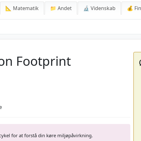
📐 Matematik
📁 Andet
🔬 Videnskab
💰 Fin
on Footprint
e
kel for at forstå din køre miljøpåvirkning.