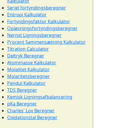
Kalkulator
Seriel fortyndingsberegner
Entropi Kalkulator
Fortyndingsfaktor Kalkulator
Opløsningsfortyndingsberegner
Nernst Ligningsberegner
Procent Sammensætning Kalkulator
Titration Calculator
Deltryk Beregner
Atommasse Kalkulator
Molalitet Kalkulator
Molaritetsberegner
Pendul Kalkulator
TDS Beregner
Kemisk Ligningsafbalancering
pKa Beregner
Charles' Lov Beregner
Oxidationstal Beregner