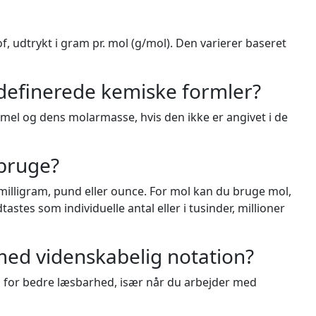
, udtrykt i gram pr. mol (g/mol). Den varierer baseret
rdefinerede kemiske formler?
rmel og dens molarmasse, hvis den ikke er angivet i de
 bruge?
milligram, pund eller ounce. For mol kan du bruge mol,
astes som individuelle antal eller i tusinder, millioner
med videnskabelig notation?
 for bedre læsbarhed, især når du arbejder med