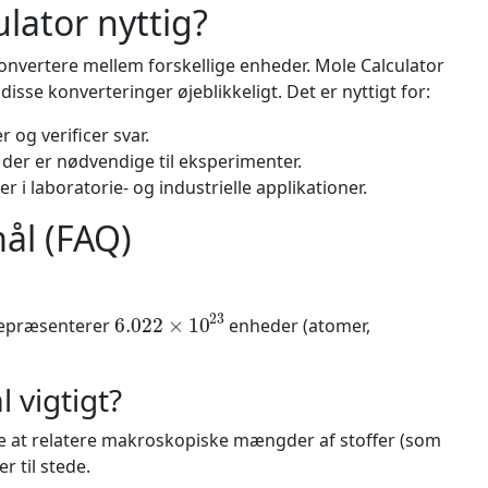
lator nyttig?
konvertere mellem forskellige enheder. Mole Calculator
disse konverteringer øjeblikkeligt. Det er nyttigt for:
 og verificer svar.
er er nødvendige til eksperimenter.
r i laboratorie- og industrielle applikationer.
mål (FAQ)
6.022
×
10
23
 repræsenterer
enheder (atomer,
 vigtigt?
re at relatere makroskopiske mængder af stoffer (som
r til stede.