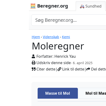
🧮 Beregner.org
🚑 Sundhed
Moleregner
Hjem
›
Videnskab
›
Kemi
Moleregner
Forfatter:
Henrick Yau
Udskriv denne side
- 6. april 2025
Citer dette
|
Link til dette
|
Del dett
Masse til Mol
Mol til Ma