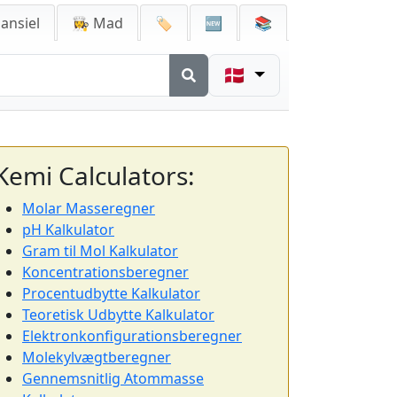
ansiel
👩‍🍳 Mad
🏷️
🆕
📚
🇩🇰
Kemi Calculators:
Molar Masseregner
pH Kalkulator
Gram til Mol Kalkulator
Koncentrationsberegner
Procentudbytte Kalkulator
Teoretisk Udbytte Kalkulator
Elektronkonfigurationsberegner
Molekylvægtberegner
Gennemsnitlig Atommasse