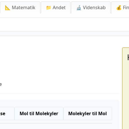
📐 Matematik
📁 Andet
🔬 Videnskab
💰 Fin
e
sse
Mol til Molekyler
Molekyler til Mol