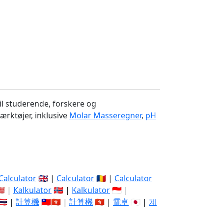
l studerende, forskere og
ærktøjer, inklusive
Molar Masseregner
,
pH
Calculator
🇬🇧 |
Calculator
🇷🇴 |
Calculator
🇾 |
Kalkulator
🇳🇴 |
Kalkulator
🇮🇩 |
🇭 |
計算機
🇹🇼🇭🇰 |
計算機
🇭🇰 |
電卓
🇯🇵 |
계