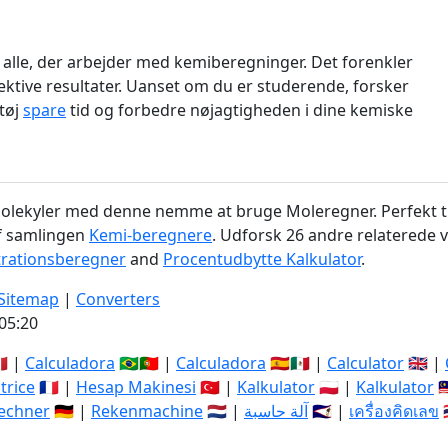
r alle, der arbejder med kemiberegninger. Det forenkler
ektive resultater. Uanset om du er studerende, forsker
ktøj
spare
tid og forbedre nøjagtigheden i dine kemiske
olekyler med denne nemme at bruge Moleregner. Perfekt ti
af samlingen
Kemi-beregnere
. Udforsk 26 andre relaterede v
rationsberegner
and
Procentudbytte Kalkulator
.
Sitemap
|
Converters
05:21
🇹 |
Calculadora
🇧🇷🇵🇹 |
Calculadora
🇪🇸🇲🇽 |
Calculator
🇬🇧 |
trice
🇫🇷 |
Hesap Makinesi
🇹🇷 |
Kalkulator
🇵🇱 |
Kalkulator
🇲
echner
🇩🇪 |
Rekenmachine
🇳🇱 |
آلة حاسبة
🇸🇦 |
เครื่องคิดเลข
