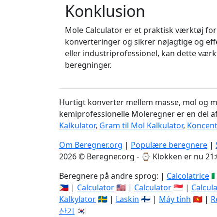
Konklusion
Mole Calculator er et praktisk værktøj fo
konverteringer og sikrer nøjagtige og eff
eller industriprofessionel, kan dette vær
beregninger.
Hurtigt konverter mellem masse, mol og m
kemiprofessionelle Moleregner er en del 
Kalkulator
,
Gram til Mol Kalkulator
,
Koncent
Om Beregner.org
|
Populære beregnere
|
2026 © Beregner.org - ⌚
Klokken er nu 21:
Beregnere på andre sprog: |
Calcolatrice
🇮
🇵🇭 |
Calculator
🇺🇸 |
Calculator
🇸🇬 |
Calcula
Kalkylator
🇸🇪 |
Laskin
🇫🇮 |
Máy tính
🇻🇳 |
R
산기
🇰🇷