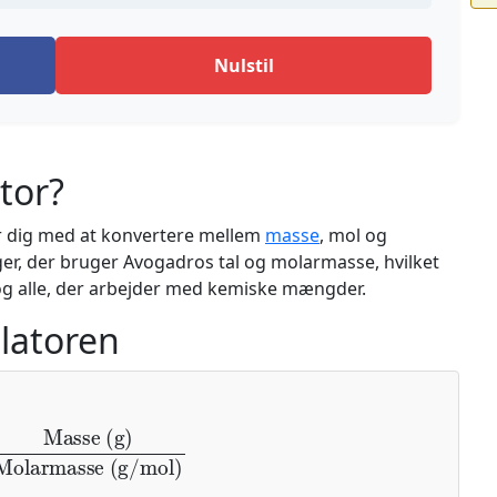
Nulstil
tor?
er dig med at konvertere mellem
masse
, mol og
ger, der bruger Avogadros tal og molarmasse, hvilket
 og alle, der arbejder med kemiske mængder.
ulatoren
(g)
Molarmasse (g/mol)