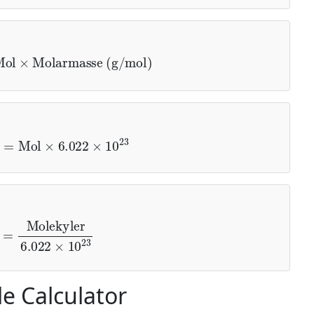
ol
×
Molarmasse (g/mol)
er
=
Mol
×
6.022
×
10
23
lekyler
6.022
×
10
23
e Calculator