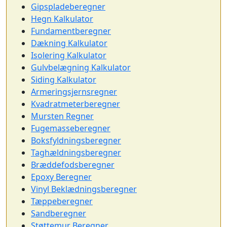
Gipspladeberegner
Hegn Kalkulator
Fundamentberegner
Dækning Kalkulator
Isolering Kalkulator
Gulvbelægning Kalkulator
Siding Kalkulator
Armeringsjernsregner
Kvadratmeterberegner
Mursten Regner
Fugemasseberegner
Boksfyldningsberegner
Taghældningsberegner
Bræddefodsberegner
Epoxy Beregner
Vinyl Beklædningsberegner
Tæppeberegner
Sandberegner
Støttemur Beregner