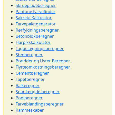
Skruepladeberegner
Pantone Farvefinder
Sakrete Kalkulator
Farvepaletgenerator
Rørfyldningsberegner
Betonblokberegner
Harpikskalkulator
Tagbelægningsberegner
Stenberegner
Brædder og Lister Beregner
Flytteomkostningsberegner
Cementberegner
Tapetberegner
Balkeregner
Spar længde beregner
Poolberegner
Farveblandingsberegner
Rammeskaber